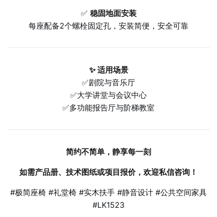
✅
稳固地面安装
每座配备2个螺栓固定孔，安装简便，安全可靠
✨
适用场景
✅
剧院与音乐厅
✅
大学讲堂与会议中心
✅
多功能报告厅与阶梯教室
简约不简单，静享每一刻
如需产品册、技术图纸或项目报价，欢迎私信咨询！
#极简座椅 #礼堂椅 #实木扶手 #静音设计 #公共空间家具
#LK1523