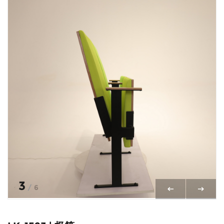
3
/
6