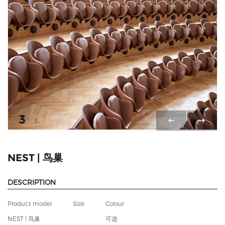
3
/
5
NEST | 鸟巢
DESCRIPTION
Product model
Size
Colour
NEST | 鸟巢
可选