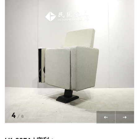
4
/
6