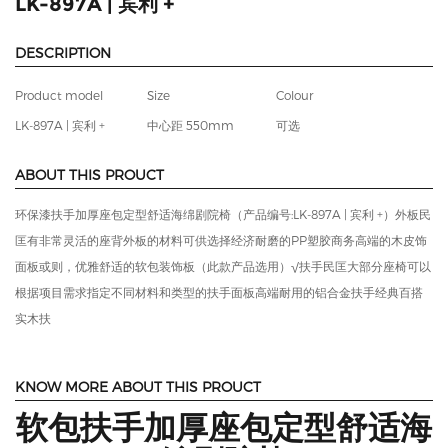
LK-897A | 宾利 +
DESCRIPTION
Product model
Size
Colour
LK-897A | 宾利 +
中心距 550mm
可选
ABOUT THIS PROUCT
环保漆扶手加厚座包定型舒适海绵剧院椅（产品编号:LK-897A | 宾利 +）外板民
匡有非常灵活的座背外板的材料可供选择经济耐磨的PP塑胶商务高端的木皮饰
面板或则，优雅舒适的软包装饰板（此款产品选用）√扶手民匡大部分座椅可以
根据项目需求指定不同材料和类型的扶手面板高端耐用的铝合金扶手经典百搭
实木扶
KNOW MORE ABOUT THIS PROUCT
软包扶手加厚座包定型舒适海