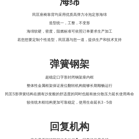
海绵
民匡座椅靠背均采用优质高弹力冷泡定形海绵
造型统一，工整，不变形
海绵软硬，密度，阻燃标准可依照订单要求生产加工
若您想要定制个性造型，民匡愿与您一道，提供生产和技术支持
弹簧钢架
超稳定口字形封闭钢架座内框
整体性金属框架保证座位翻转机构能够长期顺畅运行
民匡S形弹簧结构在拥有沙发般的舒适度的同时也能有效分散压力延长使用寿命
较传统木框结构更加可靠稳定，使用生命延长3 - 5倍
回复机构