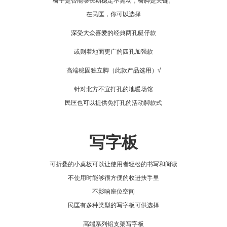
椅子是否能够长期稳定不晃动，椅脚是关键。
在民匡，你可以选择
深受大众喜爱
的经典两孔艇仔款
或则着地面更广的四孔加强款
高端稳固独立脚
（此款产品选用）√
针对北方不宜打孔的地暖场馆
民匡也可以提供免打孔的活动脚款式
写字板
可折叠的小桌板可以让使用者轻松的书写和阅读
不使用时能够很方便的收进扶手里
不影响座位空间
民匡有多种类型的写字板可供选择
高端系列铝支架写字板