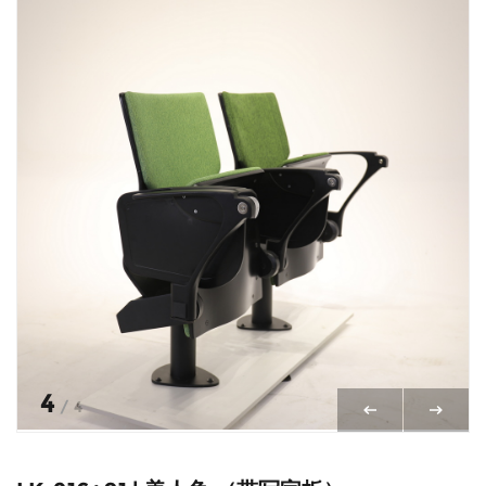
4
/
4