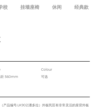
学校
挂墙座椅
休闲
经典款
X
e
Colour
距 560mm
可选
产品编号:LK902|潘多拉）外板民匡有非常灵活的座背外板