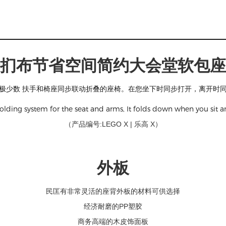
扪布节省空间简约大会堂软包座
极少数 扶手和椅座同步联动折叠的座椅。在您坐下时同步打开，离开时
olding system for the seat and arms, It folds down when you sit an
:LEGO X | 乐高 X
（产品编号
）
外板
民匡有非常灵活的座背外板的材料可供选择
经济耐磨的PP塑胶
商务高端的木皮饰面板