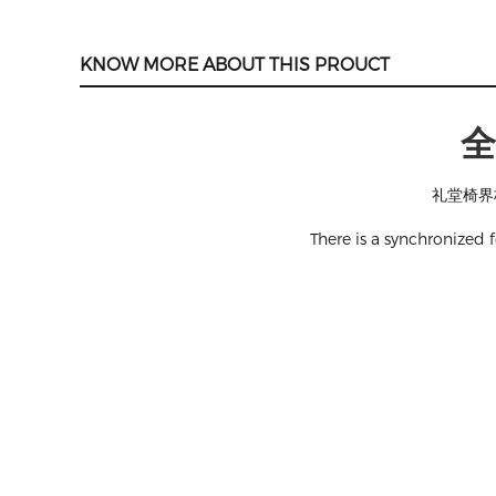
KNOW MORE ABOUT THIS PROUCT
全
礼堂椅界
There is a synchronized f