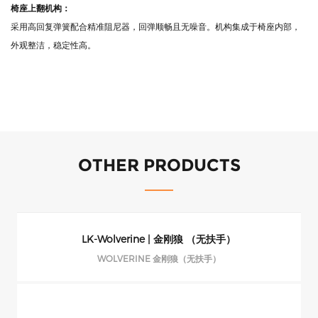
面料
：
采用优质麻绒布/皮革，耐磨、防褪色，手感舒适，长期使用无皱褶，无断裂、
不起球。
椅座上翻机构：
采用高回复弹簧配合精准阻尼器，回弹顺畅且无噪音。机构集成于椅座内部，
外观整洁，稳定性高。
OTHER PRODUCTS