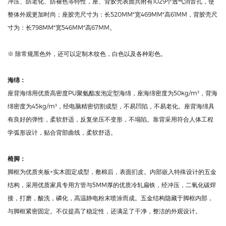
外壳：
座背外壳采用优质PP（聚丙烯）多元素复合全新材料经模具压注成型，具有抗
冲压、防老化、防褪色等特性，座、背胶壳表面共附有1029个透气消音孔，使
整体外观更加时尚；座胶壳尺寸为：长520MM*宽469MM*高61MM，背胶壳尺
寸为：长798MM*宽546MM*高67MM。
※ 除常规黑色外，还可以定制木纹色，白色以及各种彩色。
海绵：
座背海绵用优质高密度PU聚氨酯发泡定型海绵，座海绵密度为50kg/m³，背海
绵密度为45kg/m³，经电脑精密切割成型，不易凹陷，不易老化。座背海绵具
有良好的弹性，柔软舒适，反复坐压不变形，不塌陷。靠背采用符合人体工程
学弧形设计，贴合背部曲线，柔软舒适。