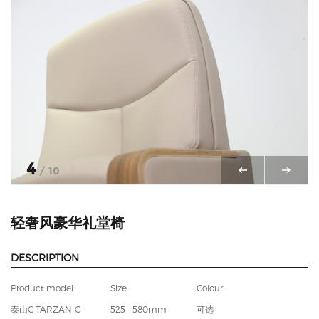
5
/
10