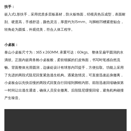
椅脚：
脚框为优质夹板+实木固定成型，敷棉后，表面扪皮。内部嵌入特殊设计的五金
结构，采用优质家具专用方管与5MM厚的优质冷轧扁铁，经冲压，二氧化碳焊
接，打磨，酸洗，磷化，高温静电粉末喷涂而成。五金结构隐藏于脚框内部，
与脚框紧密固定。不仅提高了稳定性，还满足了干净，整洁的外观设计。
扶手：
嵌入式L形扶手，采用优质多层板基材，防火板饰面，经模具热压成型，表面耐
刮、硬度高，手感舒适，颜色灵活，厚度约为15mm。与脚框凹槽紧密贴合，
转角处为圆弧，外观优美，符合人体工程学。
小桌板：
泰山小桌板尺寸为：365 x 260MM, 承重可达：60kgs。 整体呈扁平圆润的水
滴状。正面内嵌商务舱小桌板般，柔软细腻的扪皮饰面，书写时笔感自然流
畅。背面整体光滑圆润，边缘处设计有球形内凹提手，方便拉取。功能上采用
了先进的两段式阻尼回复紧急逃生机构。遇紧急情况，可直接迅速起身撤离，
小桌板会以先快后慢的两段式回复自行回缩到脚框内部。前段迅速回缩确保第
一时间让出逃生通道，确保人员安全撤离。后段阻尼缓慢回缩，避免机构碰撞