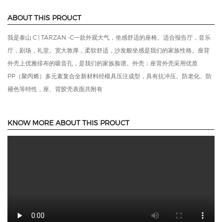
轻奢风豪华礼堂椅
DESCRIPTION
Product model
Size
Colour
泰山C TARZAN-C
525 - 580mm
可选
ABOUT THIS PROUCT
我是泰山 C | TARZAN -C一款外观大气，坐感舒适的座椅。适合报告厅，音乐
厅，剧场，礼堂。宽大敦厚，柔软舒适，沙发般坐感是我们的家族性格。座背
外壳上优雅排布的吸音孔，是我们的家族脸谱。外壳：座背外壳采用优质
PP（聚丙烯）多元素复合全新材料经模具压注成型，具有抗冲压、防老化、防
褪色等特性，座、背胶壳表面共附有
KNOW MORE ABOUT THIS PROUCT