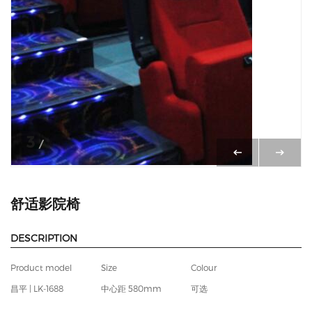
3
/
3
舒适影院椅
DESCRIPTION
Product model
Size
Colour
昌平 | LK-1688
中心距 580mm
可选