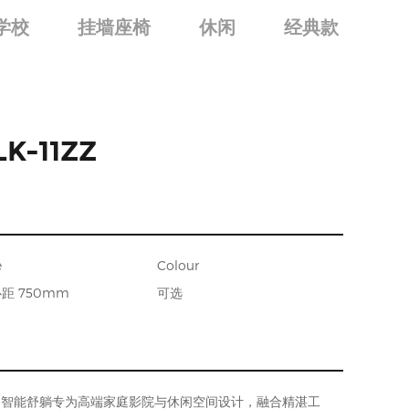
学校
挂墙座椅
休闲
经典款
LK-11ZZ
e
Colour
距 750mm
可选
心臻享，智能舒躺专为高端家庭影院与休闲空间设计，融合精湛工