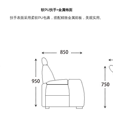
核心亮点：
匠心包覆工艺
精选优质皮革/面料，由经验工匠精细缝制，触感细腻，历久弥新。
实木+多层板加固框架
采用重型实木与优质多层板结构，坚固稳定，承重力强。
多层复合密度海绵
座垫与靠背采用不同密度与软度的海绵组合，兼顾舒适度与长久支撑。
高弹性蛇形弹簧系统
回弹优异，贴合身体曲线，提供均匀承托，久坐不塌陷。
电动伸缩机构
高标号金属结构配合静音电机，平稳顺滑，安全耐用。