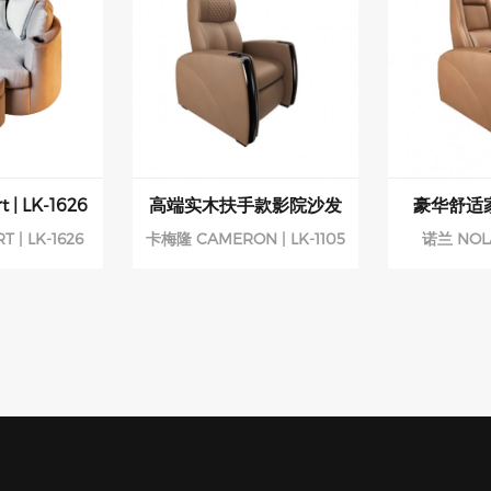
欢迎私信咨询，获取专属方案与报价
庭影院沙发 #电动沙发 #可调头枕 #高端定制 #LK11ZZ #家居美学 #影
OTHER PRODUCTS