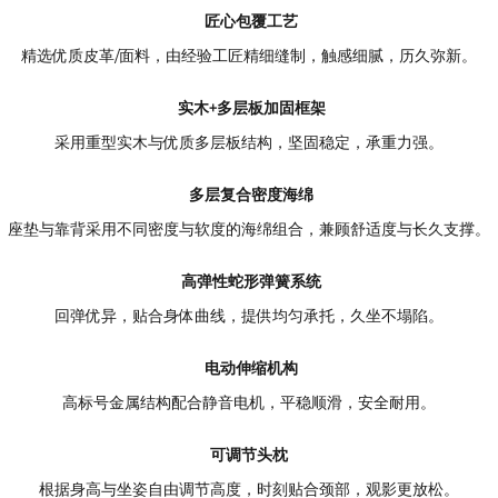
LK 11ZZ 家庭影院沙发 — 匠心臻享，智能舒躺
院与休闲空间设计，融合精湛工艺、稳固结构与人性化功能，带来超越期