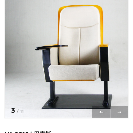
3
/
11