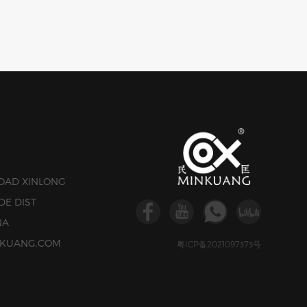
ROAD XINLONG
DE DIST
NA
INKUANG.COM
粤ICP备2021097373号